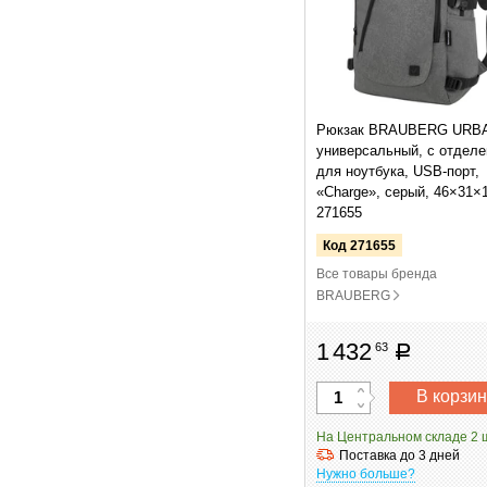
Рюкзак BRAUBERG URB
универсальный, с отдел
для ноутбука, USB-порт,
«Charge», серый, 46×31×
271655
Код 271655
Все товары бренда
BRAUBERG
1
432
63
руб
В корзин
На Центральном складе 2 
Поставка до 3 дней
Нужно больше?