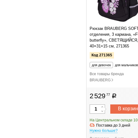
Рюкзак BRAUBERG SOFT
отделения, 3 кармана, «F
butterfly», СВЕТЯЩИЙСЯ
40×31×15 см, 271365
Код 271365
для девочек
для мальчиков
Все товары бренда
BRAUBERG
2
529
77
руб
В корзин
На Центральном складе 10
Поставка до 3 дней
Нужно больше?