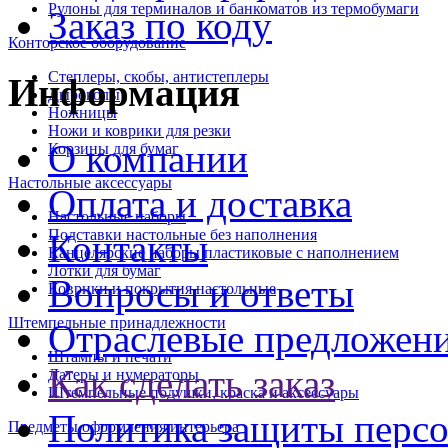
Рулоны для терминалов и банкоматов из термобумаги
Заказ по коду
Конторское оборудование
Степлеры, скобы, антистеплеры
Информация
Дыроколы
Ножницы
Ножи и коврики для резки
О компании
Корзины для бумаг
Настольные аксессуары
Оплата и доставка
Настольные наборы
Подставки настольные без наполнения
Контакты
Канцелярские наборы пластиковые с наполнением
Лотки для бумаг
Вопросы и ответы
Коврики и покрытия настольные
Штемпельные принадлежности
Отраслевые предложен
Штампы и печати
Как сделать заказ
Датеры и нумераторы
Штемпельные подушки, краска и аксессуары
Политика защиты перс
Предметы оформления интерьера