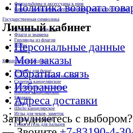
Политика возврата това
Фотоальбомы и аксессуары к ним
Рамки для дипломов, сертификатов, грамот, фотографий
Государственная символика
Личный кабинет
Портреты и плакаты
Флаги и знамена
Гирлянды из флагов
Персональные данные
Гербы
Сумки
Мои заказы
Канцелярские мелочи
Обратная связь
Зажимы для бумаг
Наборы канцелярских мелочей
Скрепки канцелярские
Избранное
Диспенсеры для скрепок
Кнопки канцелярские
Адреса доставки
Булавки
Лупы
Шило канцелярское
Иглы для чеков, заметок
Затрудняетесь с выбором?
Звонки настольные
Губка и гель для пальцев
— Звоните
+7-83190-4-30