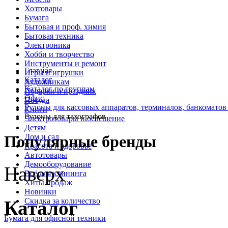
Хозтовары
Бумага
Бытовая и проф. химия
Бытовая техника
Электроника
Хобби и творчество
Инструменты и ремонт
Главная
Игры и игрушки
Каталог
Художникам
Каталог по группам
Подарки и праздник
Офис
Посуда
Рулоны для кассовых аппаратов, терминалов, банкоматов
Книги
Рулоны для тахографов
Электротовары и освещение
Детям
Дом и сад
Популярные бренды
Красота и здоровье
Автотовары
Демооборудование
Наверх
Всё для клининга
Хиты продаж
Новинки
Скидка за количество
Каталог
Бумага для офисной техники