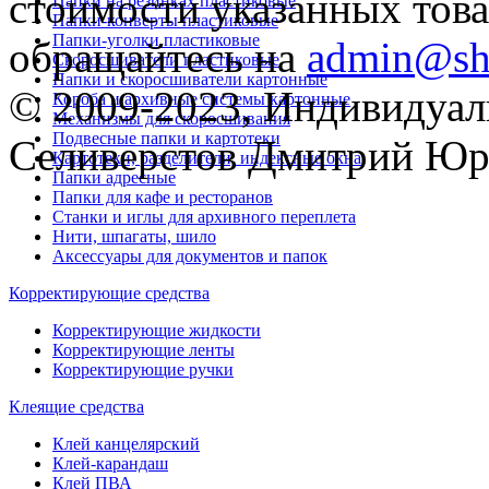
стоимости указанных товар
Папки на резинках пластиковые
Папки-конверты пластиковые
Папки-уголки пластиковые
обращайтесь на
admin@sh
Скоросшиватели пластиковые
Папки и скоросшиватели картонные
© 2009-2023, Индивидуа
Короба и архивные системы картонные
Механизмы для скоросшивания
Подвесные папки и картотеки
Селиверстов Дмитрий Юр
Картотеки, разделители, индексные окна
Папки адресные
Папки для кафе и ресторанов
Станки и иглы для архивного переплета
Нити, шпагаты, шило
Аксессуары для документов и папок
Корректирующие средства
Корректирующие жидкости
Корректирующие ленты
Корректирующие ручки
Клеящие средства
Клей канцелярский
Клей-карандаш
Клей ПВА