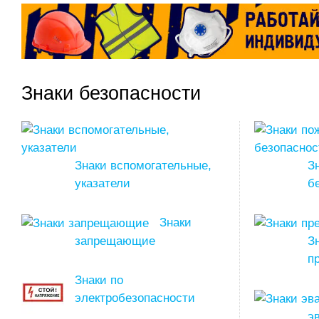
Знаки безопасности
Знаки вспомогательные,
З
указатели
б
Знаки
запрещающие
З
п
Знаки по
электробезопасности
э