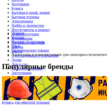
Хозтовары
Бумага
Бытовая и проф. химия
Бытовая техника
Электроника
Хобби и творчество
Инструменты и ремонт
Главная
Игры и игрушки
Каталог
Художникам
Каталог по группам
Подарки и праздник
Офис
Посуда
Гигиенические товары
Книги
Аксессуары и комплектующие для санитарно-гигиеничес
Электротовары и освещение
Детям
Дом и сад
Популярные бренды
Красота и здоровье
Автотовары
Демооборудование
Всё для клининга
Хиты продаж
Новинки
Скидка за количество
Бумага для офисной техники