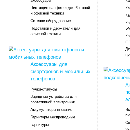
аксессуары
Ка
Чистящие салфетки для бытовой
Ка
и офисной техники
Ка
Сетевое оборудование
Ка
Подставки и держатели для
SV
офисной техники
Ка
m
Де
пр
Аксессуары для
смартфонов и мобильных
телефонов
А
Ручки-стилусы
п
Зарядные устройства для
э
портативной электроники
Аккумуляторы внешние
Ис
пи
Гарнитуры беспроводные
Се
Гарнитуры