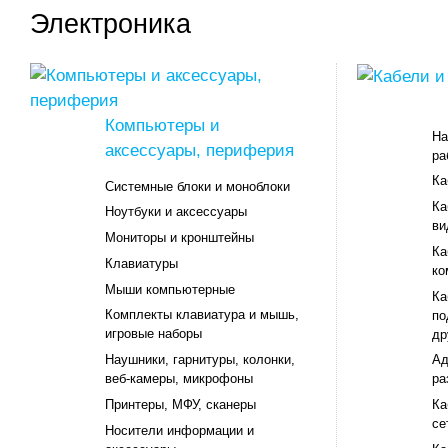
Электроника
Компьютеры и
На
аксессуары, периферия
ра
Ка
Системные блоки и моноблоки
Ка
Ноутбуки и аксессуары
ви
Мониторы и кронштейны
Ка
Клавиатуры
ко
Мыши компьютерные
Ка
Комплекты клавиатура и мышь,
по
игровые наборы
др
Наушники, гарнитуры, колонки,
Ад
веб-камеры, микрофоны
ра
Принтеры, МФУ, сканеры
Ка
се
Носители информации и