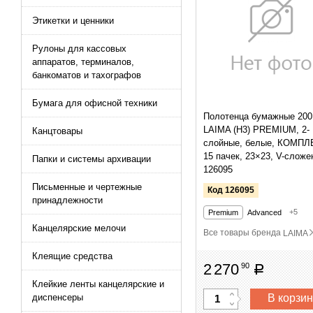
Этикетки и ценники
Рулоны для кассовых
аппаратов, терминалов,
банкоматов и тахографов
Бумага для офисной техники
Полотенца бумажные 200
LAIMA (H3) PREMIUM, 2-
Канцтовары
слойные, белые, КОМПЛ
15 пачек, 23×23, V-сложе
Папки и системы архивации
126095
Письменные и чертежные
Код 126095
принадлежности
+5
Premium
Advanced
Канцелярские мелочи
Все товары бренда
LAIMA
Клеящие средства
2
270
90
руб
Клейкие ленты канцелярские и
В корзин
диспенсеры