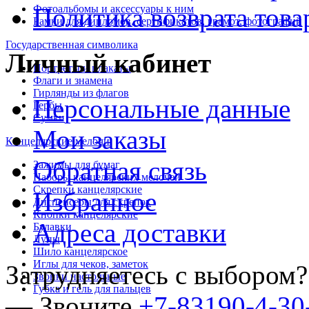
Политика возврата това
Фотоальбомы и аксессуары к ним
Рамки для дипломов, сертификатов, грамот, фотографий
Государственная символика
Личный кабинет
Портреты и плакаты
Флаги и знамена
Гирлянды из флагов
Персональные данные
Гербы
Сумки
Мои заказы
Канцелярские мелочи
Обратная связь
Зажимы для бумаг
Наборы канцелярских мелочей
Скрепки канцелярские
Избранное
Диспенсеры для скрепок
Кнопки канцелярские
Адреса доставки
Булавки
Лупы
Шило канцелярское
Иглы для чеков, заметок
Затрудняетесь с выбором?
Звонки настольные
Губка и гель для пальцев
— Звоните
+7-83190-4-30