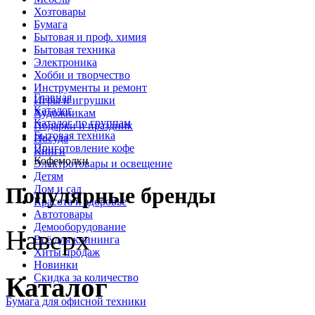
Хозтовары
Бумага
Бытовая и проф. химия
Бытовая техника
Электроника
Хобби и творчество
Инструменты и ремонт
Главная
Игры и игрушки
Каталог
Художникам
Каталог по группам
Подарки и праздник
Бытовая техника
Посуда
Приготовление кофе
Книги
Кофемолки
Электротовары и освещение
Детям
Дом и сад
Популярные бренды
Красота и здоровье
Автотовары
Демооборудование
Наверх
Всё для клининга
Хиты продаж
Новинки
Скидка за количество
Каталог
Бумага для офисной техники