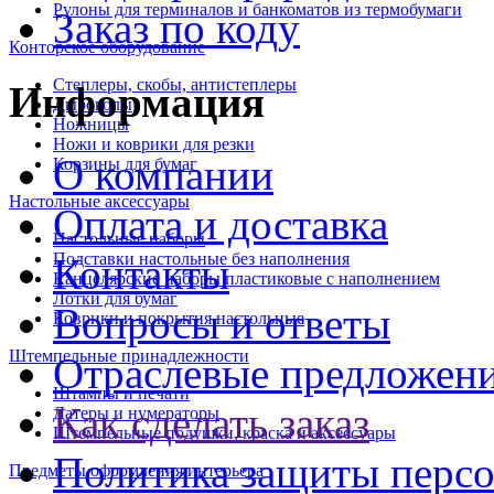
Рулоны для терминалов и банкоматов из термобумаги
Заказ по коду
Конторское оборудование
Степлеры, скобы, антистеплеры
Информация
Дыроколы
Ножницы
Ножи и коврики для резки
О компании
Корзины для бумаг
Настольные аксессуары
Оплата и доставка
Настольные наборы
Подставки настольные без наполнения
Контакты
Канцелярские наборы пластиковые с наполнением
Лотки для бумаг
Вопросы и ответы
Коврики и покрытия настольные
Штемпельные принадлежности
Отраслевые предложен
Штампы и печати
Как сделать заказ
Датеры и нумераторы
Штемпельные подушки, краска и аксессуары
Политика защиты перс
Предметы оформления интерьера