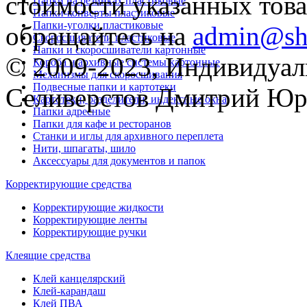
стоимости указанных товар
Папки на резинках пластиковые
Папки-конверты пластиковые
Папки-уголки пластиковые
обращайтесь на
admin@sh
Скоросшиватели пластиковые
Папки и скоросшиватели картонные
© 2009-2023, Индивидуа
Короба и архивные системы картонные
Механизмы для скоросшивания
Подвесные папки и картотеки
Селиверстов Дмитрий Юр
Картотеки, разделители, индексные окна
Папки адресные
Папки для кафе и ресторанов
Станки и иглы для архивного переплета
Нити, шпагаты, шило
Аксессуары для документов и папок
Корректирующие средства
Корректирующие жидкости
Корректирующие ленты
Корректирующие ручки
Клеящие средства
Клей канцелярский
Клей-карандаш
Клей ПВА